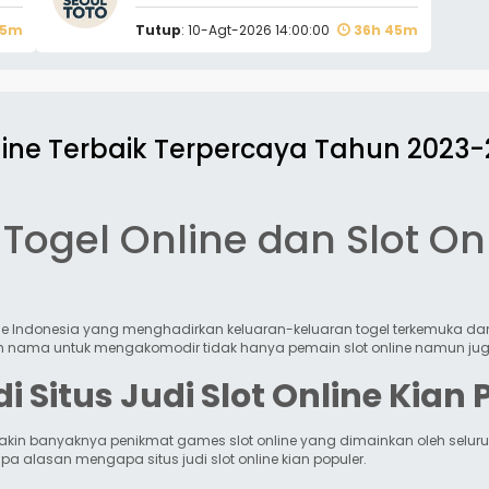
45m
Tutup
: 10-Agt-2026 14:00:00
36h 45m
line Terbaik Terpercaya Tahun 2023
 Togel Online dan Slot On
line Indonesia yang menghadirkan keluaran-keluaran togel terkemuka dan
ama untuk mengakomodir tidak hanya pemain slot online namun juga p
Situs Judi Slot Online Kian P
i semakin banyaknya penikmat games slot online yang dimainkan oleh sel
 alasan mengapa situs judi slot online kian populer.