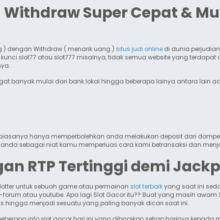
n Withdraw Super Cepat & M
 ) dengan Withdraw ( menarik uang )
situs judi online
di dunia perjudia
ata kunci slot77 atau slot777 misalnya, tidak semua website yang terd
nya.
angat banyak mulai dari bank lokal hingga beberapa lainya antara lain ad
ng biasanya hanya memperbolehkan anda melakukan deposit dari dompet
ada anda sebagai niat kamu memperluas cara kami betransaksi dan m
an RTP Tertinggi demi Jackpo
 slotter untuk sebuah game atau permainan
slot terbaik
yang saat ini se
um-forum atau youtube. Apa lagi Slot Gacor itu?? Buat yang masih awam 
hingga menjadi sesuatu yang paling banyak dicari saat ini.
iki beberapa info slot gacor hari ini yang dibagikan setiap harinya ke