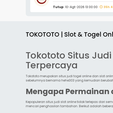
Tutup
: 10-Agt-2026 13:00:00
35h 
TOKOTOTO | Slot & Togel On
Tokototo Situs Judi
Terpercaya
Tokototo merupakan situs judi togel online dan slot on
sebelumnya bernama hehe303 yang kemudian berubah n
Mengapa Permainan di 
Kepopuleran situs judi slot online tidak terlepas dar
mencari penghasilan tambahan. Berikut adalah beberapa