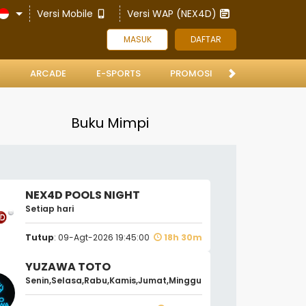
Versi Mobile
Versi WAP (NEX4D)
MASUK
DAFTAR
E
ARCADE
E-SPORTS
PROMOSI
Buku Mimpi
NEX4D POOLS NIGHT
Setiap hari
Tutup
: 09-Agt-2026 19:45:00
18h 30m
YUZAWA TOTO
Senin,Selasa,Rabu,Kamis,Jumat,Minggu