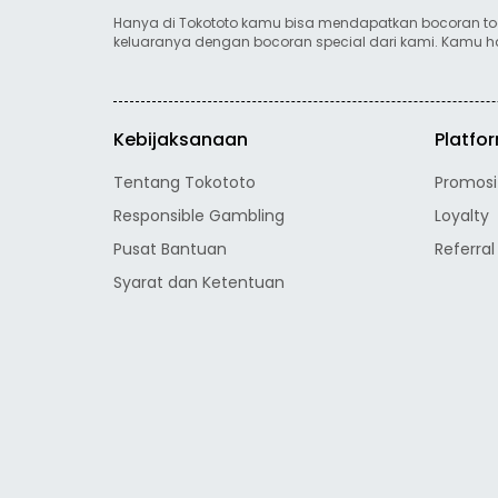
Hanya di Tokototo kamu bisa mendapatkan bocoran togel
keluaranya dengan bocoran special dari kami. Kamu h
Kebijaksanaan
Platfo
Tentang Tokototo
Promosi
Responsible Gambling
Loyalty
Pusat Bantuan
Referral
Syarat dan Ketentuan