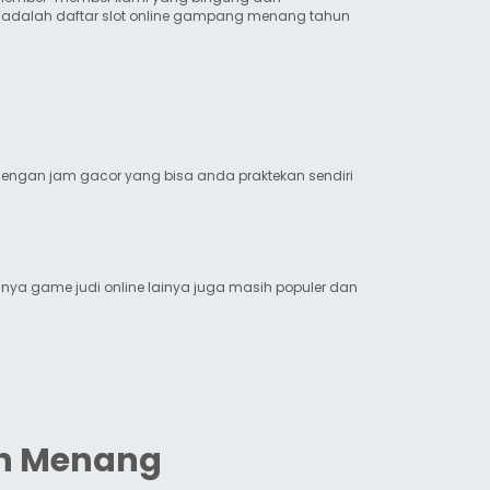
t adalah daftar slot online gampang menang tahun
engan jam gacor yang bisa anda praktekan sendiri
unya game judi online lainya juga masih populer dan
ah Menang