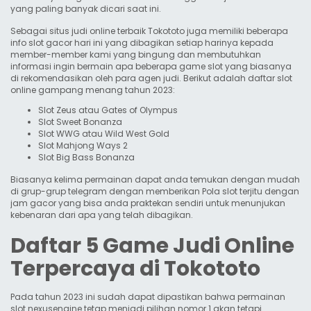
yang paling banyak dicari saat ini.
Sebagai situs judi online terbaik Tokototo juga memiliki beberapa
info slot gacor hari ini yang dibagikan setiap harinya kepada
member-member kami yang bingung dan membutuhkan
informasi ingin bermain apa beberapa game slot yang biasanya
di rekomendasikan oleh para agen judi. Berikut adalah daftar slot
online gampang menang tahun 2023:
Slot Zeus atau Gates of Olympus
Slot Sweet Bonanza
Slot WWG atau Wild West Gold
Slot Mahjong Ways 2
Slot Big Bass Bonanza
Biasanya kelima permainan dapat anda temukan dengan mudah
di grup-grup telegram dengan memberikan Pola slot terjitu dengan
jam gacor yang bisa anda praktekan sendiri untuk menunjukan
kebenaran dari apa yang telah dibagikan.
Daftar 5 Game Judi Online
Terpercaya di Tokototo
Pada tahun 2023 ini sudah dapat dipastikan bahwa permainan
slot nexusengine tetap menjadi pilihan nomor 1 akan tetapi