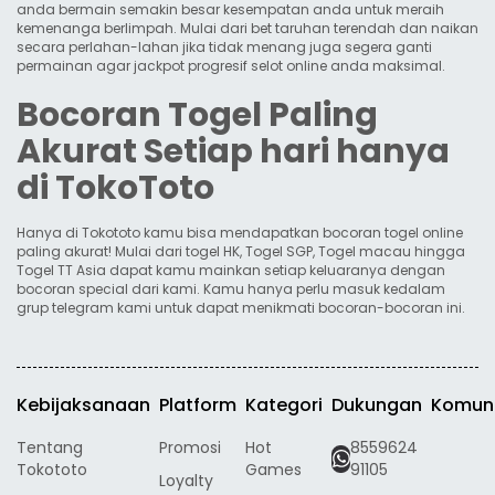
anda bermain semakin besar kesempatan anda untuk meraih
kemenanga berlimpah. Mulai dari bet taruhan terendah dan naikan
secara perlahan-lahan jika tidak menang juga segera ganti
permainan agar jackpot progresif selot online anda maksimal.
Bocoran Togel Paling
Akurat Setiap hari hanya
di TokoToto
Hanya di Tokototo kamu bisa mendapatkan bocoran togel online
paling akurat! Mulai dari togel HK, Togel SGP, Togel macau hingga
Togel TT Asia dapat kamu mainkan setiap keluaranya dengan
bocoran special dari kami. Kamu hanya perlu masuk kedalam
grup telegram kami untuk dapat menikmati bocoran-bocoran ini.
Kebijaksanaan
Platform
Kategori
Dukungan
Komun
Tentang
Promosi
Hot
8559624
Tokototo
Games
91105
Loyalty