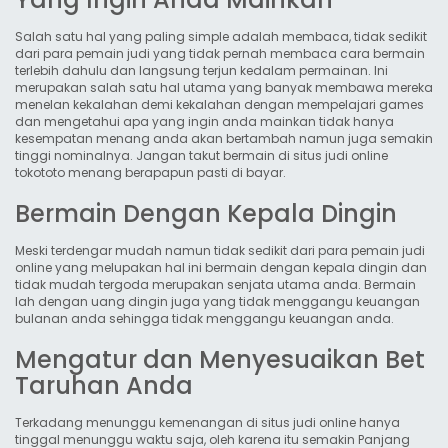
Salah satu hal yang paling simple adalah membaca, tidak sedikit
dari para pemain judi yang tidak pernah membaca cara bermain
terlebih dahulu dan langsung terjun kedalam permainan. Ini
merupakan salah satu hal utama yang banyak membawa mereka
menelan kekalahan demi kekalahan dengan mempelajari games
dan mengetahui apa yang ingin anda mainkan tidak hanya
kesempatan menang anda akan bertambah namun juga semakin
tinggi nominalnya. Jangan takut bermain di situs judi online
tokototo menang berapapun pasti di bayar.
Bermain Dengan Kepala Dingin
Meski terdengar mudah namun tidak sedikit dari para pemain judi
online yang melupakan hal ini bermain dengan kepala dingin dan
tidak mudah tergoda merupakan senjata utama anda. Bermain
lah dengan uang dingin juga yang tidak menggangu keuangan
bulanan anda sehingga tidak menggangu keuangan anda.
Mengatur dan Menyesuaikan Bet
Taruhan Anda
Terkadang menunggu kemenangan di situs judi online hanya
tinggal menunggu waktu saja, oleh karena itu semakin Panjang