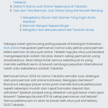
Terbesar
Daftar 5 Game Judi Online Terpercaya di Tokototo
Tips dan Triks Bermain Judi Online Uang Asli Mudah Menang
Mengetahui Aturan dari Games Yang Ingin Anda
Mainkan
Bermain Dengan Kepala Dingin
Mengatur dan Menyesuaikan Bet Taruhan Anda
Sebagai salah game yang paling populer di kalangan Indonesia
Slot online
merupakan permainan nomor satu pilihan para pemain
ketika bermain di situs judi online. Terlebih lagi jika situs judi tersebut
mengedepankan sistem fair play dalam setiap permainan yang
disediakanya. Akan tetapi tidak semua website judi ini yang
memiliki sertifikat resmi di bawah Lembaga perjudian International
salah satu websitenya adalah Tokototo.
Memasuki tahun 2023 ini nama Tokototo semakin luas didengar
oleh para pemain slot online Indonesia. Mengapa demikian?
Biasanya sebagai player anda pasti memiliki banyak pertanyaan
seperti seberapa mudah dan cepat transaksi deposit dan
withdraw? Apakah jackpot yang diberikan sangat besar mencapai
Maxwin? Seberapa Mudah RTP di setiap permainan slot terbaik?
Semua pertanyaan ini akan di jawab oleh situs judi slot terbaru
2023 Tokototo.