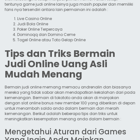
tentunya game judi online lainya juga masih populer dan memiliki
fans nya tersendiri antara lain permainan ini adalah :
Live Casino Online
Judi Bola Online
Poker Online Terpercaya
Dominoqq dan Domino Ceme
Togel Online atau Toto Gelap Online
Tips dan Triks Bermain
Judi Online Uang Asli
Mudah Menang
Bermain judi online memang memacu andrenalin dan biasanya
mereka yang tidak sabar akan mendapatkan kekalahan dari pada
kemenangan. Bermain di tokototo anda akan di manjakan
dengan slot online bonus new member 100 yang diberikan di depan
untuk menambah saldo anda dalam bermain dan meraih
kemenangan. Berikut adalah beberapa tips dan triks untuk
meningkatkan kesempatan menang anda dalam bermain :
Mengetahui Aturan dari Games
Yang Ingin Anda Mainkan